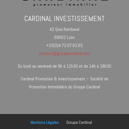
CARDINAL INVESTISSEMENT
42 Quai Rambaud
69002 Lyon
+33(0)4.72.07.62.63
contact@groupecardinal.com
Du lundi au vendredi de 9h à 12h30 et de 14h à 18h30
Cardinal Promotion & Investissement – Société de
Promotion Immobilière du Groupe Cardinal
Mentions Légales
Groupe Cardinal